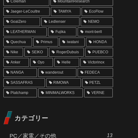
Coleman
MountainResearch
Jaeger-LeCoultre
TAMIYA
EcoFlow
GoalZero
Ledlenser
NEMO
LEATHERMAN
Fujika
mont-berll
Quechua
Primus
iwatani
HONDA
Nike
SEIKO
RogerDubuis
PUEBCO
Anker
Oyo
Helle
Victorinox
NANGA
wanderout
FEDECA
SASSAFRAS
RIMOWA
PETZL
Platchamp
MINIMALWORKS
VERNE
カテゴリー
13
PC／家電／その他