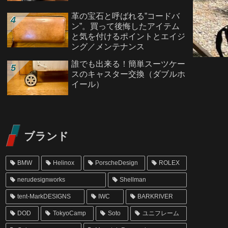
革の宝石と呼ばれる”コードバ
ン”。買って後悔したアイテム
と気を付けるポイントとエイジ
ング／メンテナンス
誰でも出来る！簡単スーツケー
スのキャスター交換（ダブルホ
イール）
ブランド
BMW
Helinox
PorscheDesign
ROLEX
nerudesignworks
Shellman
tent-MarkDESIGNS
IWC
BARKRIVER
DOD
TokyoCamp
Soto
ユニフレーム