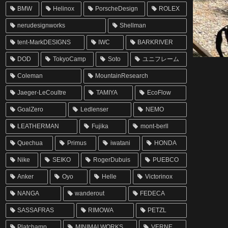
BMW
Helinox
PorscheDesign
ROLEX
nerudesignworks
Shellman
tent-MarkDESIGNS
IWC
BARKRIVER
DOD
TokyoCamp
Soto
ユニフレーム
Coleman
MountainResearch
Jaeger-LeCoultre
TAMIYA
EcoFlow
GoalZero
Ledlenser
NEMO
LEATHERMAN
Fujika
mont-berll
Quechua
Primus
iwatani
HONDA
Nike
SEIKO
RogerDubuis
PUEBCO
Anker
Oyo
Helle
Victorinox
NANGA
wanderout
FEDECA
SASSAFRAS
RIMOWA
PETZL
Platchamp
MINIMALWORKS
VERNE