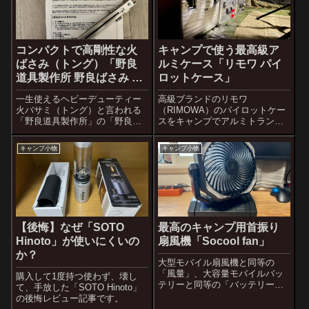
コンパクトで高剛性な火
キャンプで使う最高級ア
ばさみ（トング）「野良
ルミケース「リモワ パイ
道具製作所 野良ばさみ ス
ロットケース」
テンレス LT」
一生使えるヘビーデューティー
高級ブランドのリモワ
火バサミ（トング）と言われる
（RIMOWA）のパイロットケー
「野良道具製作所」の「野良ば
スをキャンプでアルミトランク
さみ」のステンレス LT（ライ
（コンテナ）として利用した記
ト）バージョンのレビューで
事です。
キャンプ小物
キャンプ小物
す。
【後悔】なぜ「SOTO
最高のキャンプ用首振り
Hinoto」が使いにくいの
扇風機「Socool fan」
か？
大型モバイル扇風機と同等の
「風量」、大容量モバイルバッ
購入して1度持つ使わず、壊し
テリーと同等の「バッテリー
て、手放した「SOTO Hinoto」
量」、頑丈で便利な「吊り下げ
の後悔レビュー記事です。
機構」、家庭用扇風機と同等以