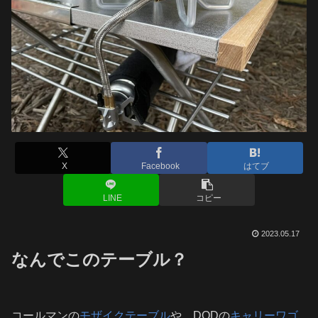
X
Facebook
はてブ
LINE
コピー
2023.05.17
なんでこのテーブル？
コールマンの
モザイクテーブル
や、DODの
キャリーワゴ