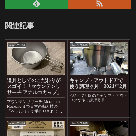
関連記事
キャンプ小物
キャンプ小物
道具としてのこだわりが
キャンプ・アウトドアで
スゴイ！「マウンテンリ
使う調理器具 2021年2月
サーチ アナルコカップ」
2021年2月版のキャンプ・アウト
ドアで使う調理器具
マウンテンリサーチ(Mountain
Research) で日本の職人技の
「ヘラ絞り」で手作りされてい
るロッキーカップの逸品である
アナルコカップ(Anarcho Cups)
キャンプ小物
キャンプ小物
の詳細レビュー記事です。