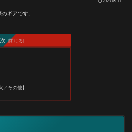
2023.05.17
際のギアです。
次
】
】
火／その他】