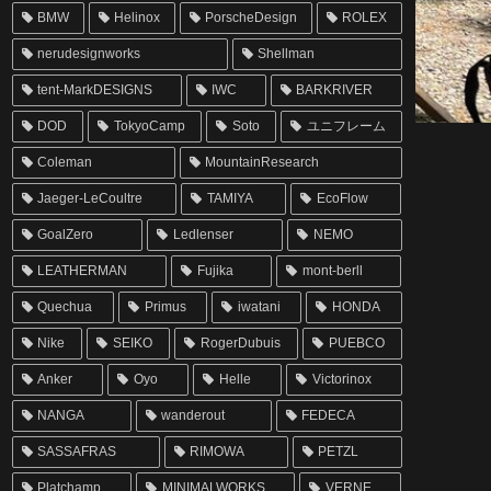
BMW
Helinox
PorscheDesign
ROLEX
nerudesignworks
Shellman
tent-MarkDESIGNS
IWC
BARKRIVER
DOD
TokyoCamp
Soto
ユニフレーム
Coleman
MountainResearch
Jaeger-LeCoultre
TAMIYA
EcoFlow
GoalZero
Ledlenser
NEMO
LEATHERMAN
Fujika
mont-berll
Quechua
Primus
iwatani
HONDA
Nike
SEIKO
RogerDubuis
PUEBCO
Anker
Oyo
Helle
Victorinox
NANGA
wanderout
FEDECA
SASSAFRAS
RIMOWA
PETZL
Platchamp
MINIMALWORKS
VERNE