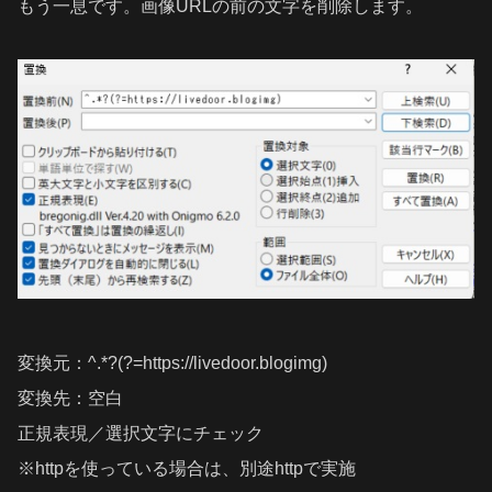
もう一息です。画像URLの前の文字を削除します。
変換元：^.*?(?=https://livedoor.blogimg)
変換先：空白
正規表現／選択文字にチェック
※httpを使っている場合は、別途httpで実施