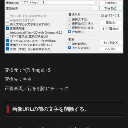
変換元：^(?!.*imgs).+$
変換先：空白
正規表現／行を削除にチェック
画像URLの前の文字を削除する。