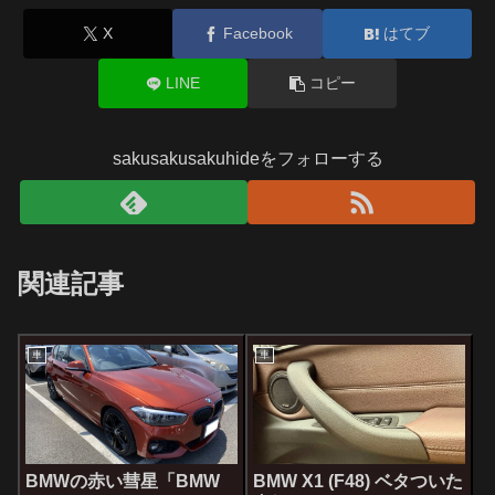
X
Facebook
はてブ
LINE
コピー
sakusakusakuhideをフォローする
関連記事
車
車
BMWの赤い彗星「BMW
BMW X1 (F48) ベタついた