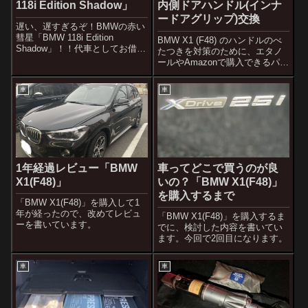
118i Edition Shadow」
内側ドアハンドル(インナ
ードアグリップ)交換
遅い、遅すぎるぞ！BMWの赤い
彗星「BMW 118i Edition
BMW X1 (F48) のハンドルのべ
Shadow」！！代車としてお借り
たつきを対策のために、エタノ
しましたのでレビューです。
ールやAmazonで購入できるパー
ツを利用し交換をしました。
車
車
1年経過レビュー「BMW
車ってどこで買うのが良
X1(F48)」
いの？「BMW X1(F48)」
を購入するまで
「BMW X1(F48)」を購入して1
年が経ったので、改めてレビュ
「BMW X1(F48)」を購入するま
ーを書いています。
でに、検討した内容を書いてい
ます。今回で2回目になります。
車
車