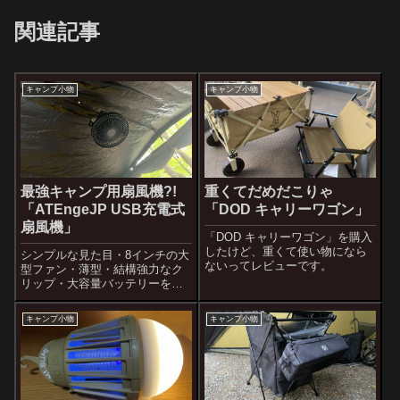
関連記事
キャンプ小物
キャンプ小物
最強キャンプ用扇風機?!
重くてだめだこりゃ
「ATEngeJP USB充電式
「DOD キャリーワゴン」
扇風機」
「DOD キャリーワゴン」を購入
したけど、重くて使い物になら
シンプルな見た目・8インチの大
ないってレビューです。
型ファン・薄型・結構強力なク
リップ・大容量バッテリーを持
つ、個人的最強のおすすめキャ
ンプ用扇風機「ATEngeus USB
キャンプ小物
キャンプ小物
充電式扇風機」のレビューで
す。