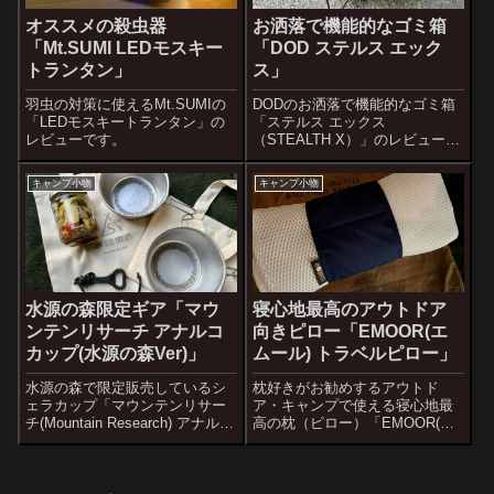
オススメの殺虫器
お洒落で機能的なゴミ箱
「Mt.SUMI LEDモスキー
「DOD ステルス エック
トランタン」
ス」
羽虫の対策に使えるMt.SUMIの
DODのお洒落で機能的なゴミ箱
「LEDモスキートランタン」の
「ステルス エックス
レビューです。
（STEALTH X）」のレビュー記
事です。
キャンプ小物
キャンプ小物
水源の森限定ギア「マウ
寝心地最高のアウトドア
ンテンリサーチ アナルコ
向きピロー「EMOOR(エ
カップ(水源の森Ver)」
ムール) トラベルピロー」
水源の森で限定販売しているシ
枕好きがお勧めするアウトド
ェラカップ「マウンテンリサー
ア・キャンプで使える寝心地最
チ(Mountain Research) アナルコ
高の枕（ピロー）「EMOOR(エ
カップ（Anarcho Cups）」の水
ムール) トラベルピロー」の紹介
源の森Version。ロット毎の微妙
記事です。
な違いも紹介。