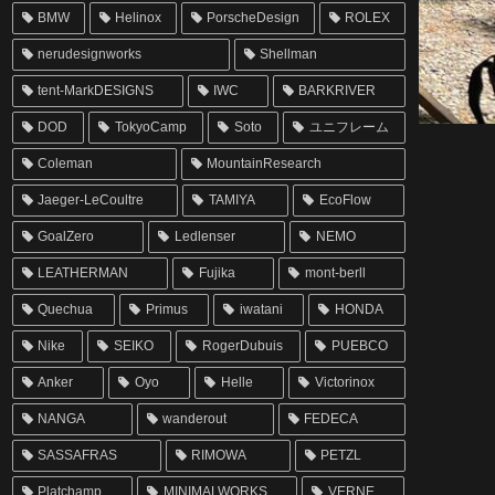
BMW
Helinox
PorscheDesign
ROLEX
nerudesignworks
Shellman
tent-MarkDESIGNS
IWC
BARKRIVER
DOD
TokyoCamp
Soto
ユニフレーム
Coleman
MountainResearch
Jaeger-LeCoultre
TAMIYA
EcoFlow
GoalZero
Ledlenser
NEMO
LEATHERMAN
Fujika
mont-berll
Quechua
Primus
iwatani
HONDA
Nike
SEIKO
RogerDubuis
PUEBCO
Anker
Oyo
Helle
Victorinox
NANGA
wanderout
FEDECA
SASSAFRAS
RIMOWA
PETZL
Platchamp
MINIMALWORKS
VERNE