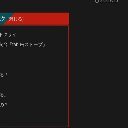
2023.05.19
次
ドクサイ
台「tab 缶ストーブ」
る！
る。
の？