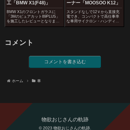
工「BMW X1(F48)」
ーナー「MOOSOO K12」
BMW X1のフロントガラスに
スタンドなしで12Ｖから直接充
「3Mのピュアカット89PLUS」
電でき、コンパクトで高仕事率
を施工したレビューとなりま
な車用サイクロン・ハンディク
す。
リーナー「MOOSOO K12」のレ
ビューです。車用掃除機の決定
版だと思います。
コメント
コメントを書き込む
ホーム
車
物欲おじさんの軌跡
© 2023 物欲おじさんの軌跡.