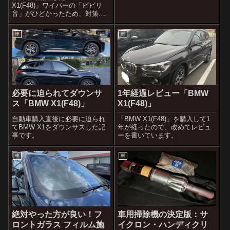
X1(F48)」ワイパーの「ビビリ
音」がひどかったため、対策を
検討しています。
車
車
必要に迫られてダウンサ
1年経過レビュー「BMW
ス「BMW X1(F48)」
X1(F48)」
自動車購入直後に必要に迫られ
「BMW X1(F48)」を購入して1
てBMW X1をダウンサスした記
年が経ったので、改めてレビュ
事です。
ーを書いています。
車
車
絶対やった方が良い！フ
車用掃除機の決定版：サ
ロントガラス フィルム施
イクロン・ハンディクリ