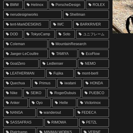
BMW
Helinox
PorscheDesign
ROLEX
nerudesignworks
Shellman
tent-MarkDESIGNS
IWC
BARKRIVER
DOD
TokyoCamp
Soto
ユニフレーム
Coleman
MountainResearch
Jaeger-LeCoultre
TAMIYA
EcoFlow
GoalZero
Ledlenser
NEMO
LEATHERMAN
Fujika
mont-berll
Quechua
Primus
iwatani
HONDA
Nike
SEIKO
RogerDubuis
PUEBCO
Anker
Oyo
Helle
Victorinox
NANGA
wanderout
FEDECA
SASSAFRAS
RIMOWA
PETZL
Platchamp
MINIMALWORKS
VERNE