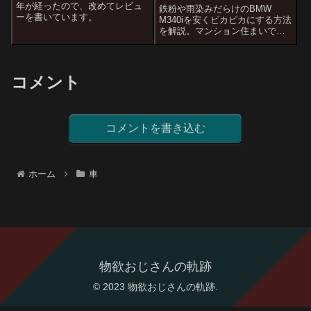
年が経ったので、改めてレビュ
鉄粉や雨染みだらけのBMW
ーを書いています。
M340iを安くピカピカにする方法
を解説。マンション住まいで作
業場所がない人向けに、KeePer
の細密研磨（プロ）とセルフコ
ーティングを組み合わせたコス
パ最強のDIY洗車手順を紹介しま
コメント
す。
コメントを書き込む
ホーム
車
物欲おじさんの軌跡
© 2023 物欲おじさんの軌跡.