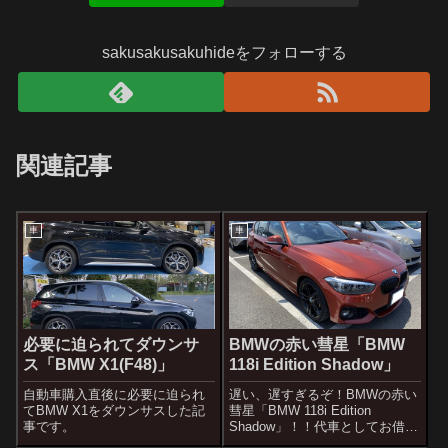
sakusakusakuhideをフォローする
関連記事
車
車
必要に迫られてダウンサ
BMWの赤い彗星「BMW
ス「BMW X1(F48)」
118i Edition Shadow」
自動車購入直後に必要に迫られ
遅い、遅すぎるぞ！BMWの赤い
てBMW X1をダウンサスした記
彗星「BMW 118i Edition
事です。
Shadow」！！代車としてお借り
しましたのでレビューです。