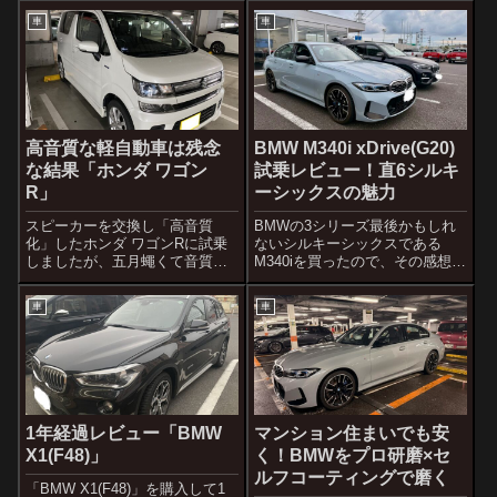
車
車
高音質な軽自動車は残念
BMW M340i xDrive(G20)
な結果「ホンダ ワゴン
試乗レビュー！直6シルキ
R」
ーシックスの魅力
スピーカーを交換し「高音質
BMWの3シリーズ最後かもしれ
化」したホンダ ワゴンRに試乗
ないシルキーシックスである
しましたが、五月蠅くて音質ど
M340iを買ったので、その感想、
ころじゃなかったという話で
レビュー、評価です。買って後
す。
悔、失敗しない注意ポイントも
車
車
1年経過レビュー「BMW
マンション住まいでも安
X1(F48)」
く！BMWをプロ研磨×セ
ルフコーティングで磨く
「BMW X1(F48)」を購入して1