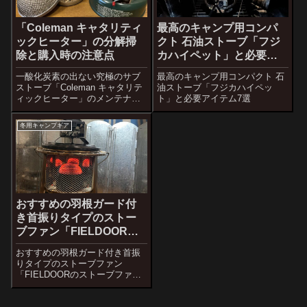
「Coleman キャタリティ
最高のキャンプ用コンパ
ックヒーター」の分解掃
クト 石油ストーブ「フジ
除と購入時の注意点
カハイペット」と必要ア
イテム7選
一酸化炭素の出ない究極のサブ
最高のキャンプ用コンパクト 石
ストーブ「Coleman キャタリテ
油ストーブ「フジカハイペッ
ィックヒーター」のメンテナン
ト」と必要アイテム7選
ス（分解掃除）について書いた
記事です。
冬用キャンプギア
おすすめの羽根ガード付
き首振りタイプのストー
ブファン「FIELDOORの
ストーブファン」
おすすめの羽根ガード付き首振
りタイプのストーブファン
「FIELDOORのストーブファ
ン」のレビューとストーブファ
ンって、本当に必要？買う時の