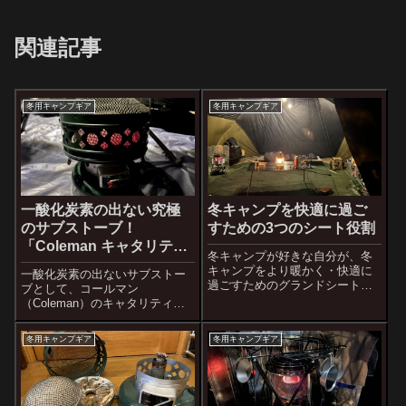
関連記事
冬用キャンプギア
冬用キャンプギア
一酸化炭素の出ない究極
冬キャンプを快適に過ご
のサブストーブ！
すための3つのシート役割
「Coleman キャタリティ
冬キャンプが好きな自分が、冬
ックヒーター」
キャンプをより暖かく・快適に
一酸化炭素の出ないサブストー
過ごすためのグランドシートや
ブとして、コールマン
シート類に対するシンプルな工
（Coleman）のキャタリティッ
夫を紹介します。結露に対する
クヒーター(catalytic heater)の点
原因と対策についても書いてい
火方法・携行缶・ケースなどを
冬用キャンプギア
冬用キャンプギア
ます。
ご紹介しています。